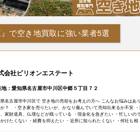
区』で空き地買取に強い業者5選
式会社ビリオンエステート
在地：愛知県名古屋市中川区中郷５丁目７２
県名古屋市中川区で 空き地の売却をお考えの方へ こんなお悩みはあ
んか？ ・空き家を売りたいが、かなり傷んでいて売却出来るか不安 ・
、家財道具、仏壇などが残っている ・現金化を急ぎたい ・忙しいの
かけたくない ・経費を抑えたい ・近所に知られたくない ・何社も相 ..