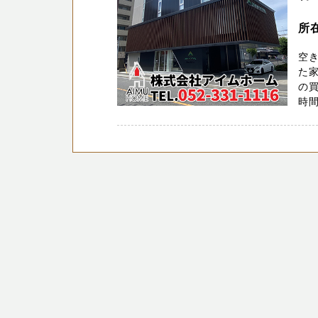
所
空
た家
の買
時間