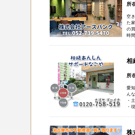
所在
空
た家
の買
時間
相
所
愛知
ん
・
・現
株