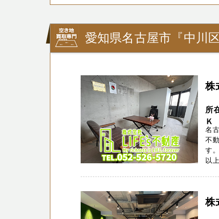
愛知県名古屋市『中川
株
所
Ｋ
名古
不動
す
以上
株