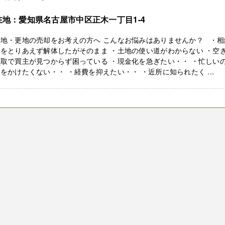
在地：愛知県名古屋市中区正木一丁目1-4
き地・更地の売却をお考えの方へ こんなお悩みはありませんか？ ・相
をとりあえず解体したがそのまま ・土地の使い道がわからない ・空
取で買主が見つからず困っている ・現金化を急ぎたい・・ ・忙しい
をかけたくない・・ ・経費を抑えたい・・ ・近所に知られたく ...