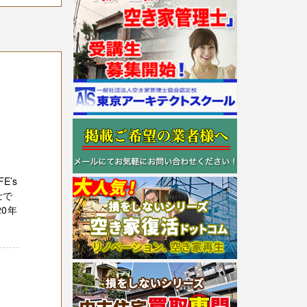
E’s
士で
0年