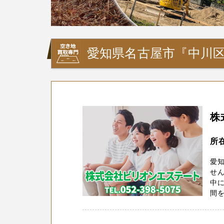
愛知県名古屋市『中川
株
所
愛知
せ
中に
間を