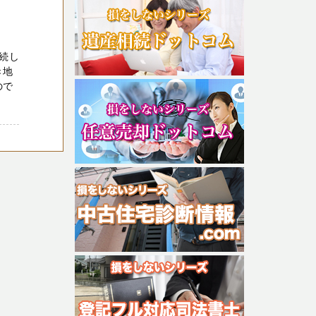
続し
き地
ので