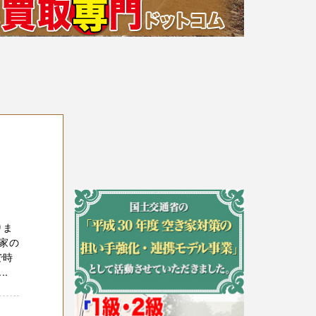
りま
家の
で時
.