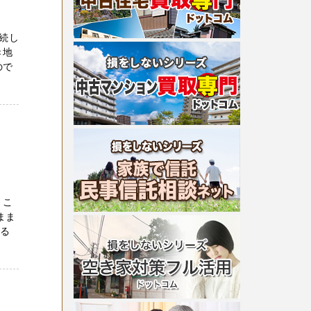
続し
き地
ので
 こ
まま
いる