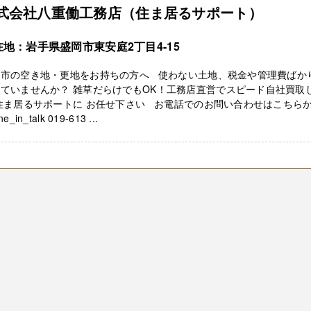
式会社八重働工務店（住ま居るサポート）
在地：岩手県盛岡市東安庭2丁目4-15
岡市の空き地・更地をお持ちの方へ 使わない土地、税金や管理費ばか
ていませんか？ 雑草だらけでもOK！工務店直営でスピード自社買取
住ま居るサポートに お任せ下さい お電話でのお問い合わせはこちら
e_in_talk 019-613 ...