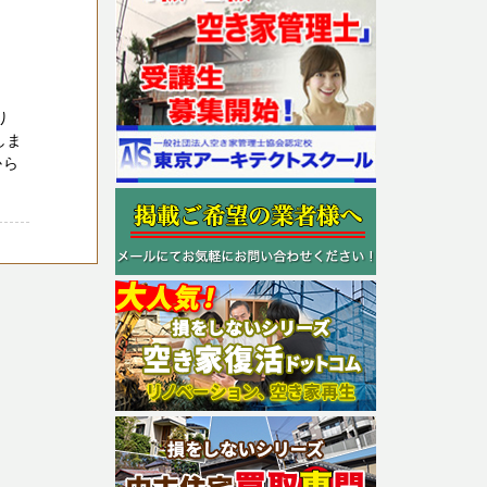
り
しま
から