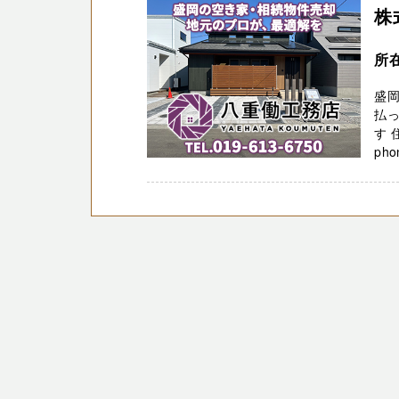
株
所
盛
払っ
す 
phon