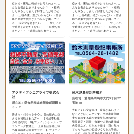
空き地・更地の売却をお考えの方へ こ
空き地・更地の売却をお考えの方へ こ
んなお悩みはありませんか？ ・相続
んなお悩みはありませんか？ ・相続
した家をとりあえず解体したがそのま
した家をとりあえず解体したがそのま
ま ・土地の使い道がわからない ・空き
ま ・土地の使い道がわからない ・空き
地の買取で買主が見つからず困ってい
地の買取で買主が見つからず困ってい
る ・現金化を急ぎたい・・ ・忙しいの
る ・現金化を急ぎたい・・ ・忙しいの
で時間をかけたくない・・ ・経費を抑
で時間をかけたくない・・ ・経費を抑
えたい・・ ・近所に知られたく ...
えたい・・ ・近所に知られたく ...
アクティブシニアライフ株式会
鈴木測量登記事務所
社
所在地：愛知県岡崎市大門3丁目27
所在地：愛知県安城市箕輪町新田６
番地18
８－２
売りにくい空き地は、境界があいまい
なことがほとんどです。土地家屋調査
安城市・刈谷市を中心に 愛知県内の空
士が在籍する鈴木測量登記事務所が、
き地を相続された方へ 【相続不動産
境界確定・測量・分筆や古家の建物滅
の高値売却】 1級ファイナンシャル・プ
失登記など、空き地を売る・買い取っ
ランニング技能士、 上級相続診断士等
てもらうための前提づくりをお手伝い
の有資格者が全力でサポート アクティ
します。伸びた雑草の草刈りも1級空き
ブシニアライフに お任せ下さい！