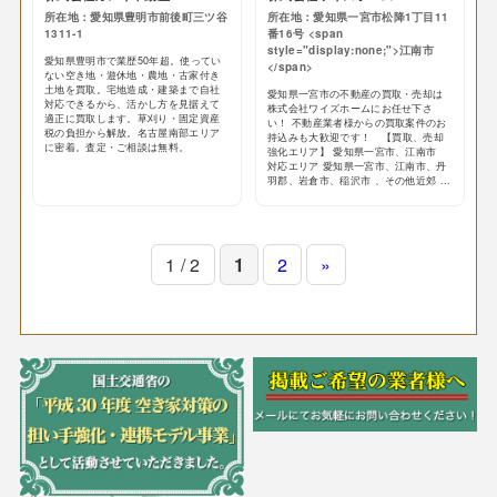
所在地：愛知県豊明市前後町三ツ谷
所在地：愛知県一宮市松降1丁目11
1311-1
番16号 <span
style="display:none;">江南市
愛知県豊明市で業歴50年超。使ってい
</span>
ない空き地・遊休地・農地・古家付き
土地を買取。宅地造成・建築まで自社
愛知県一宮市の不動産の買取・売却は
対応できるから、活かし方を見据えて
株式会社ワイズホームにお任せ下さ
適正に買取します。草刈り・固定資産
い！ 不動産業者様からの買取案件のお
税の負担から解放。名古屋南部エリア
持込みも大歓迎です！ 【買取、売却
に密着。査定・ご相談は無料。
強化エリア】 愛知県一宮市、江南市
対応エリア 愛知県一宮市、江南市、丹
羽郡、岩倉市、稲沢市 、その他近郊 ...
1 / 2
1
2
»