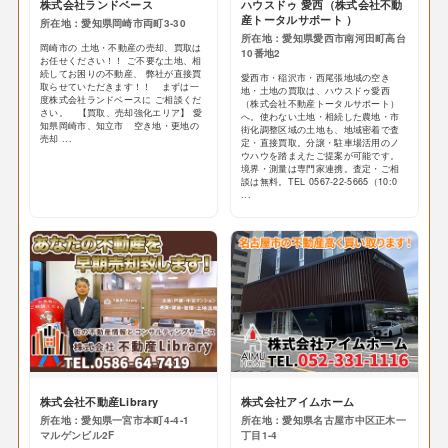
株式会社ランドベース
ハウスドゥ 愛西（株式会社不動
産トータルサポート ）
所在地：愛知県岡崎市両町3-30
所在地：愛知県愛西市南河田町高台
岡崎市の 土地・不動産の売却、買取は
10番地2
お任せください！！ ご不要な土地、相
続してお困りの不動産、 弊社が直接買
愛西市・稲沢市・西尾張地域の空き
取らせていただきます！！ まずは一
地・土地の買取は、ハウスドゥ愛西
度株式会社ランドベースに ご相談くだ
（株式会社不動産トータルサポート）
さい。 【買取、売却強化エリア】 愛
へ。使わない土地・相続した農地・市
知県岡崎市、知立市 空き地・更地の
街化調整区域の土地も、地域密着で査
売却 ...
定・直接買取。分譲・駐車場活用のノ
ウハウを踏まえたご提案が可能です。
境界・測量は専門家連携。査定・ご相
談は無料。TEL 0567-22-5665（10:0
...
株式会社不動産Library
株式会社アイムホーム
所在地：愛知県一宮市本町4-4-1
所在地：愛知県名古屋市中区正木一
マルゲンビル2F
丁目1-4