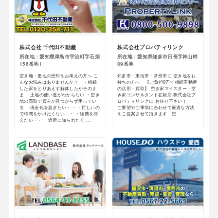
株式会社 千代田不動産
株式会社プロパティリンク
所在地：愛知県津島市宇治町字石畑
所在地：愛知県知多市日長字神山畔
156番地1
89番地
空き地・更地の売却をお考えの方へ こ
知多市・東海市・常滑市に 空き地をお
んなお悩みはありませんか？ ・相続
持ちの方へ 【ご負担0円で相続不動産
した家をとりあえず解体したがそのま
の活用・買取】 空き家マイスター・空
ま ・土地の使い道がわからない ・空き
き家コンサルタント在籍店 株式会社プ
地の買取で買主が見つからず困ってい
ロパティリンクに お任せ下さい！
る ・現金化を急ぎたい・・ ・忙しいの
ご要望やご事情に合わせて最適な方法
で時間をかけたくない・・ ・経費を抑
をご提案させて頂きます 空 ...
えたい・・ ・近所に知られたく ...