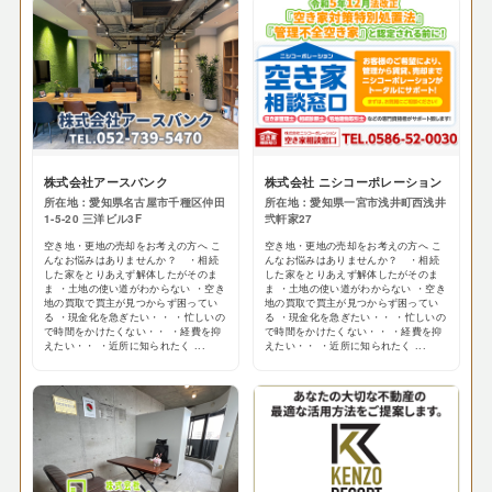
株式会社アースバンク
株式会社 ニシコーポレーション
所在地：愛知県名古屋市千種区仲田
所在地：愛知県一宮市浅井町西浅井
1-5-20 三洋ビル3F
弐軒家27
空き地・更地の売却をお考えの方へ こ
空き地・更地の売却をお考えの方へ こ
んなお悩みはありませんか？ ・相続
んなお悩みはありませんか？ ・相続
した家をとりあえず解体したがそのま
した家をとりあえず解体したがそのま
ま ・土地の使い道がわからない ・空き
ま ・土地の使い道がわからない ・空き
地の買取で買主が見つからず困ってい
地の買取で買主が見つからず困ってい
る ・現金化を急ぎたい・・ ・忙しいの
る ・現金化を急ぎたい・・ ・忙しいの
で時間をかけたくない・・ ・経費を抑
で時間をかけたくない・・ ・経費を抑
えたい・・ ・近所に知られたく ...
えたい・・ ・近所に知られたく ...