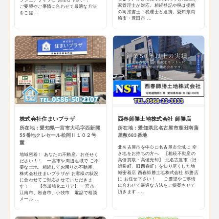
家管理士が対応。相続登記や税は提携
ご要望やご事情に合わせて最適な方法
の司法書士・税理士と連携。愛知県岡
をご提 ...
崎市・豊田市 ...
株式会社住まいプラザ
西春師勝土地株式会社 師勝店
所在地：愛知県一宮市大毛字西新開
所在地：愛知県北名古屋市鹿田南蒲
55番地クレセール松岡Ⅱ１０２号
屋敷683番地
室
北名古屋市を中心に名古屋市全域に 空
き地をお持ちの方へ 【相続不動産の
地域密着！ あなたの不動産、お任せく
高価買取・高値売却】 北名古屋市（旧
ださい！！ 一宮市や周辺地域で ご不
師勝町、旧西春町）を知り尽くした地
要な土地、相続してお困りの不動産、
域密着店 西春師勝土地株式会社 師勝店
株式会社住まいプラザが お客様の状況
に お任せ下さい！ ご要望やご事情
に合わせてご対応させていただきま
に合わせて最適な方法をご提案させて
す！！ 【売却強化エリア】 一宮市、
頂きます ...
江南市、岩倉市、小牧市 電話で相談
メール ...