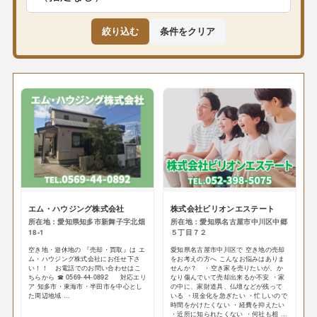
絞り込む
条件をクリア
エム・ハウジング株式会社
株式会社ビリオンエステート
所在地：愛知県知多市新舞子字北畑
所在地：愛知県名古屋市中川区中郷
18-1
５丁目７２
空き地・遊休地の 『売却・買取』は エ
愛知県名古屋市中川区で 空き地の売却
ム・ハウジング株式会社にお任せ下さ
をお考えの方へ こんなお悩みはありま
い！！ お電話でのお問い合わせはこ
せんか？ ・空き家を売りたいが、か
ちらから ☎ 0569-44-0892 対応エリ
なり傷んでいて売却出来るか不安 ・家
ア 知多市・東海市・半田市を中心とし
の中に、家財道具、仏壇などが残って
た周辺地域 ...
いる ・現金化を急ぎたい ・忙しいので
時間をかけたくない ・経費を抑えたい
・近所に知られたくない ・何社も相 ...