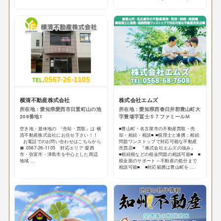
横清不動産株式会社
株式会社エムズ
所在地：愛知県愛西市日置町山の池
所在地：愛知県西春日井郡豊山町大
209番地1
字豊場字冨士５７ファミールＭ
空き地・遊休地の 『売却・買取』は 横
■豊山町・名古屋市の不動産買取・売
清不動産株式会社にお任せ下さい！！
却・相続・相談■ ■税理士と連携：相続
お電話でのお問い合わせはこちらから
問題ワンストップで対応可能な不動産
☎ 0567-26-1105 対応エリア 愛西
売買店■ 『株式会社エムズの強み』
市・弥富市・津島市を中心とした周辺
■相続税などの税金問題の相談可能■ ■
地域 ...
税金面のサポート～不動産の処分まで
相談可能■ ■対応範囲は豊山町を ...