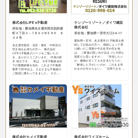
株式会社LIFE’s不動産
ケンゾーリゾート／ダイワ建設
株式会社
所在地：愛知県名古屋市西区則武新
町４丁目３－７ＢＡＵＷＥＲＫ ８
所在地：愛知県一宮市大江2-9-17
０４号
愛知県一宮市、名古屋市の 不動産を相
続してお悩みの方へ 相続によって受
名古屋市西区・北区・東区・中村区の
け継いだご実家や中古住宅や空き地
空き地をお持ちの方へ 株式会社
は、 ご家族の思い出が詰まった大切な
LIFE’s不動産のページをご覧いただ
資産だと思いますが、 「売却したい
き、ありがとうございます。 代表の鈴
が、建物が古くても大丈夫だろうか」
木 靖士です。 私は、大手不動産会社
「解体した方がいいのか、このまま売
での勤務経験を含め、これまで不動産
れるのか分からない」 「活用できる ...
業界で20年以上、さまざまな不動産の
ご相談に携わってきました。 その ...
株式会社カメイ不動産
株式会社ワイズホーム