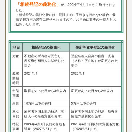
「相続登記の義務化」
2024年4月1日
が、
から施行されま
した。
・相続登記の義務化後には、期限までに手続きを行わない場合、最
高で10万円の過料に処せられますので、お早めに変更の手続きをお
勧めいたします。
項目
相続登記の義務化
住所等変更登記の義務化
対象
不動産の所有者が死亡し、
登記名義人自身の住所・氏名
所有権が相続人に移転した
（名称・所在地）が変更された
場合
場合
義務
2024/4/1
2026/4/1
開始
時期
申請
取得を知った日から3年以内
変更があった日から2年以内
期限
罰則
10万円以下の過料
5万円以下の過料
主な
所有者不明土地の解消（相
所有者不明土地の解消（所有者
目的
続人への名義変更を促す）
情報の最新化を促す）
特記
2024年4月1日以前の相続も
2026年4月1日以前の変更も対象
事項
対象（2027/3/31まで）
（2028/3/31まで）