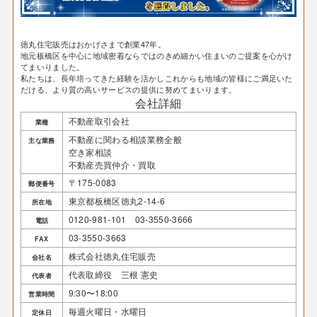
徳丸住宅販売はおかげさまで創業47年。
地元板橋区を中心に地域密着ならではのきめ細かい住まいのご提案を心がけ
てまいりました。
私たちは、長年培ってきた経験を活かしこれからも地域の皆様にご満足いた
だける、より質の高いサービスの提供に努めてまいります。
会社詳細
不動産取引会社
業種
不動産に関わる相談業務全般
主な業務
空き家相談
不動産売買仲介・買取
〒175-0083
郵便番号
東京都板橋区徳丸2-14-6
所在地
0120-981-101 03-3550-3666
電話
03-3550-3663
FAX
株式会社徳丸住宅販売
会社名
代表取締役 三根 憲史
代表者
9:30〜18:00
営業時間
毎週火曜日・水曜日
定休日