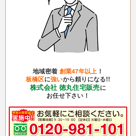
地域密着
創業47年以上
！
板橋区
に
強い
から頼りになる!!
株式会社 徳丸住宅販売
に
お任せ下さい！