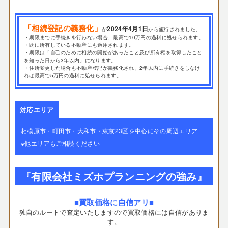
「相続登記の義務化」
2024年4月1日
が
から施行されました。
・期限までに手続きを行わない場合、最高で10万円の過料に処せられます。
・既に所有している不動産にも適用されます。
・期限は「自己のために相続の開始があったこと及び所有権を取得したこと
を知った日から3年以内」になります。
・住所変更した場合も不動産登記が義務化され、2年以内に手続きをしなけ
れば最高で5万円の過料に処せられます。
対応エリア
相模原市・町田市・大和市・東京23区を中心にその周辺エリア
※他エリアもご相談ください
『有限会社ミズホプランニングの強み』
■買取価格に自信アリ■
独自のルートで査定いたしますので買取価格には自信がありま
す。