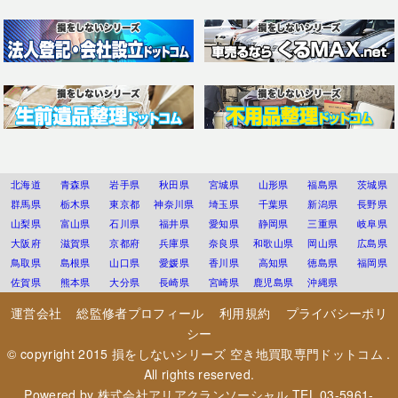
北海道
青森県
岩手県
秋田県
宮城県
山形県
福島県
茨城県
群馬県
栃木県
東京都
神奈川県
埼玉県
千葉県
新潟県
長野県
山梨県
富山県
石川県
福井県
愛知県
静岡県
三重県
岐阜県
大阪府
滋賀県
京都府
兵庫県
奈良県
和歌山県
岡山県
広島県
鳥取県
島根県
山口県
愛媛県
香川県
高知県
徳島県
福岡県
佐賀県
熊本県
大分県
長崎県
宮崎県
鹿児島県
沖縄県
運営会社
総監修者プロフィール
利用規約
プライバシーポリ
シー
© copyright 2015
損をしないシリーズ 空き地買取専門ドットコム
.
All rights reserved.
Powered by
株式会社アリアクランソーシャル
TEL.03-5961-