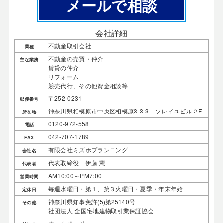
メールで相談
会社詳細
不動産取引会社
業種
不動産の売買・仲介
主な業務
賃貸の仲介
リフォーム
競売代行、その他資金相談等
〒252-0231
郵便番号
神奈川県相模原市中央区相模原3-3-3 ソレイユビル２F
所在地
0120-972-558
電話
042-707-1789
FAX
有限会社ミズホプランニング
会社名
代表取締役 伊藤 憲
代表者
AM10:00～PM7:00
営業時間
毎週水曜日・第１、第３火曜日・夏季・年末年始
定休日
神奈川県知事免許(5)第25140号
その他
社団法人 全国宅地建物取引業保証協会
ホームページ