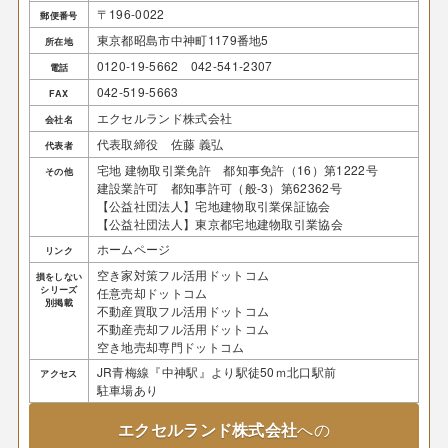
〒196-0022
郵便番号
東京都昭島市中神町1179番地5
所在地
0120-19-5662 042-541-2307
電話
042-519-5663
FAX
エクセルランド株式会社
会社名
代表取締役 佐藤 義弘
代表者
宅地 建物取引業免許 都知事免許（16）第1222号
その他
建設業許可 都知事許可（般-3）第62362号
【公益社団法人】宅地建物取引業保証協会
【公益社団法人】東京都宅地建物取引業協会
ホームページ
リンク
空き家対策フル活用ドットコム
損をしない
シリーズ
任意売却ドットコム
別掲載
不動産買取フル活用ドットコム
不動産売却フル活用ドットコム
空き地売却専門ドットコム
JR青梅線『中神駅』より駅徒50ｍ北口駅前
アクセス
駐車場あり
エクセルランド株式会社
への