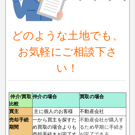
どのような土地でも、
お気軽にご相談下さ
い！
仲介/買取
仲介の場合
買取の場合
比較
買主
主に個人のお客様
不動産会社
売却手続
一から買主を探すた
不動産会社が購入す
期間
め買取の場合よりも
るため早期に手続き
売却手続きが完了す
が完了できる