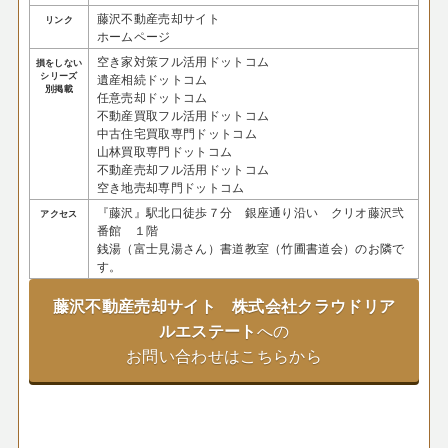
藤沢不動産売却サイト
リンク
ホームページ
空き家対策フル活用ドットコム
損をしない
シリーズ
遺産相続ドットコム
別掲載
任意売却ドットコム
不動産買取フル活用ドットコム
中古住宅買取専門ドットコム
山林買取専門ドットコム
不動産売却フル活用ドットコム
空き地売却専門ドットコム
『藤沢』駅北口徒歩７分 銀座通り沿い クリオ藤沢弐
アクセス
番館 １階
銭湯（富士見湯さん）書道教室（竹圃書道会）のお隣で
す。
藤沢不動産売却サイト 株式会社クラウドリア
ルエステート
への
お問い合わせはこちらから