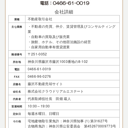
会社詳細
不動産取引会社
業種
・不動産の売買、仲介、賃貸管理及びコンサルティング
主な業務
業
・自動車の買取及び販売業
・旅館、ホテル、その他宿泊施設の経営
・自家用自動車有償貸渡業
〒251-0052
郵便番号
神奈川県藤沢市藤沢1003番地の8-102
所在地
0466-61-0019
電話
0466-96-0276
FAX
藤沢不動産売却サイト
店舗名
株式会社クラウドリアルエステート
会社名
代表取締役社長 田畑 蔵人
代表者
10:00～19:00
営業時間
毎週水曜日、日曜日
定休日
宅地建物取引業免許：神奈川県知事 (1) 第31627号
その他
古物商免許：神奈川県公安委員会 第452670009773号