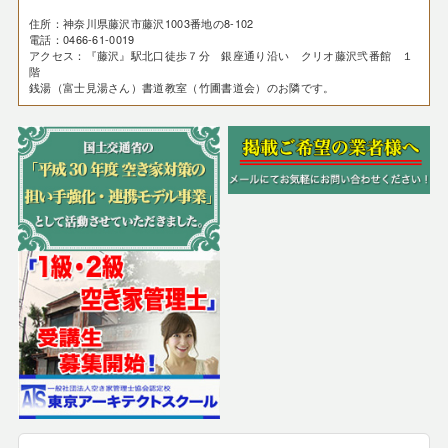
住所：神奈川県藤沢市藤沢1003番地の8-102
電話：0466-61-0019
アクセス：『藤沢』駅北口徒歩７分 銀座通り沿い クリオ藤沢弐番館 １
階
銭湯（富士見湯さん）書道教室（竹圃書道会）のお隣です。