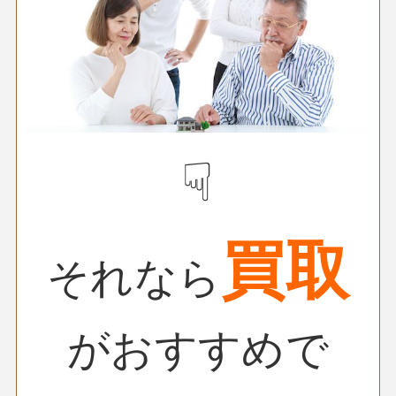
☟
買取
それなら
がおすすめで