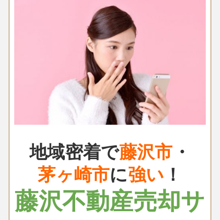
地域密着で
藤沢市
・
茅ヶ崎市
に
強い
！
藤沢不動産売却サ