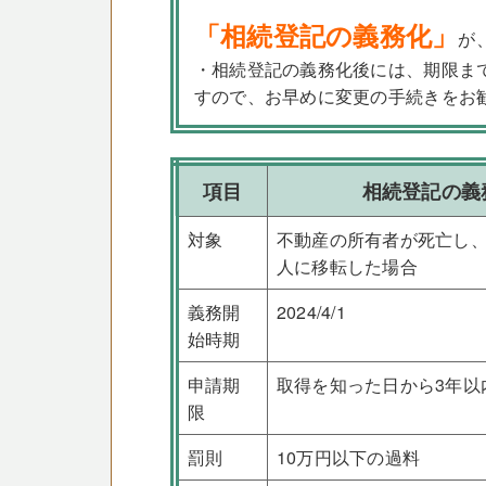
「相続登記の義務化」
が
・相続登記の義務化後には、期限ま
すので、お早めに変更の手続きをお
項目
相続登記の義
対象
不動産の所有者が死亡し
人に移転した場合
義務開
2024/4/1
始時期
申請期
取得を知った日から3年以
限
罰則
10万円以下の過料