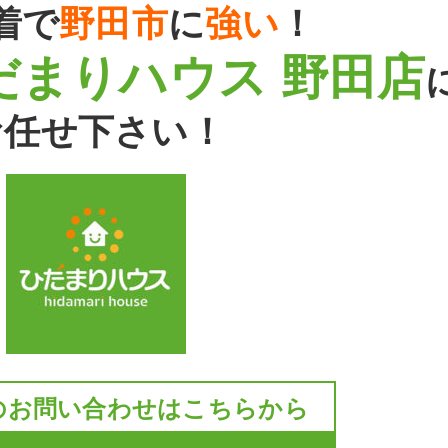
着で
野田市
に
強い
！
だまりハウス 野田店
お任せ下さい！
のお問い合わせはこちらから