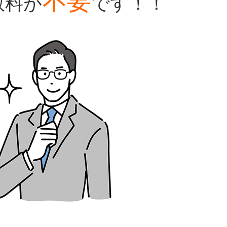
数料が
です！！