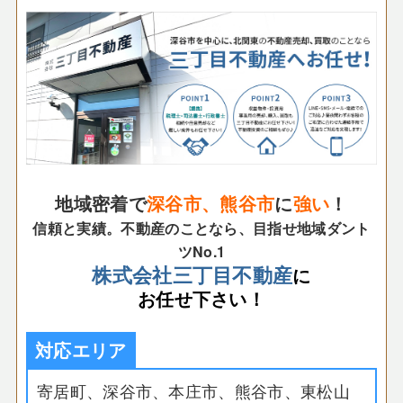
地域密着で
深谷市、熊谷市
に
強い
！
信頼と実績。不動産のことなら、目指せ地域ダント
ツNo.1
株式会社三丁目不動産
に
お任せ下さい！
対応エリア
寄居町、深谷市、本庄市、熊谷市、東松山