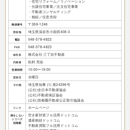
・住宅リフォーム／リノベーション
・分譲住宅事業／注文住宅事業
・不動産コンサルティング
・相続／任意売却
〒369-1246
郵便番号
埼玉県深谷市小前田408-3
所在地
048-578-4822
電話
048-578-4823
FAX
株式会社 三丁目不動産
会社名
松村 亮佑
代表者
10:00〜19:00
営業時間
水曜日
定休日
埼玉県知事 (1) 第24296号
その他
(公社)全日本不動産協会
(公社)不動産保証協会
(公社)首都圏不動産公正取引協議会
ホームページ
リンク
空き家対策フル活用ドットコム
損をしない
シリーズ
遺産相続ドットコム
別掲載
不動産買取フル活用ドットコム