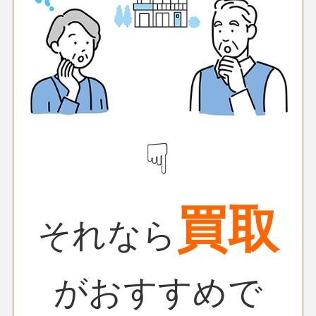
☟
買取
それなら
がおすすめで