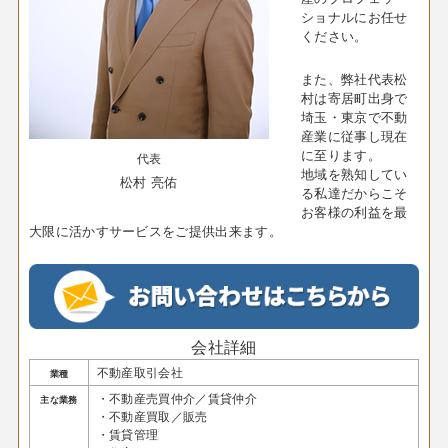
ショナルにお任せ
ください。
また、弊社代表松
村は寄居町出身で
埼玉・東京で不動
産業に従事し現在
に至ります。
代表
地域を熟知してい
松村 亮佑
る私達だからこそ
お客様の利益を最
大限に活かすサービスをご提供出来ます。
会社詳細
不動産取引会社
業種
・不動産売買仲介／賃貸仲介
主な業務
・不動産買取／販売
・賃貸管理