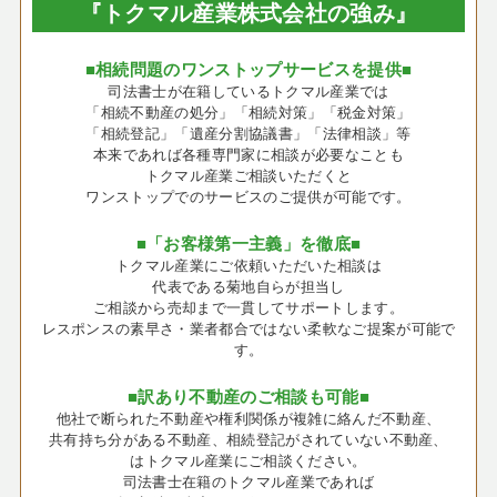
『トクマル産業株式会社の強み』
■相続問題のワンストップサービスを提供■
司法書士が在籍しているトクマル産業では
「相続不動産の処分」「相続対策」「税金対策」
「相続登記」「遺産分割協議書」「法律相談」等
本来であれば各種専門家に相談が必要なことも
トクマル産業ご相談いただくと
ワンストップでのサービスのご提供が可能です。
■「お客様第一主義」を徹底■
トクマル産業にご依頼いただいた相談は
代表である菊地自らが担当し
ご相談から売却まで一貫してサポートします。
レスポンスの素早さ・業者都合ではない柔軟なご提案が可能で
す。
■訳あり不動産のご相談も可能■
他社で断られた不動産や権利関係が複雑に絡んだ不動産、
共有持ち分がある不動産、相続登記がされていない不動産、
はトクマル産業にご相談ください。
司法書士在籍のトクマル産業であれば