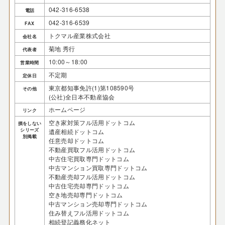
042-316-6538
電話
042-316-6539
FAX
トクマル産業株式会社
会社名
菊地 秀行
代表者
10:00～18:00
営業時間
不定期
定休日
東京都知事免許(1)第108590号
その他
(公社)全日本不動産協会
ホームページ
リンク
空き家対策フル活用ドットコム
損をしない
シリーズ
遺産相続ドットコム
別掲載
任意売却ドットコム
不動産買取フル活用ドットコム
中古住宅買取専門ドットコム
中古マンション買取専門ドットコム
不動産売却フル活用ドットコム
中古住宅売却専門ドットコム
空き地売却専門ドットコム
中古マンション売却専門ドットコム
住み替えフル活用ドットコム
相続登記義務化ネット