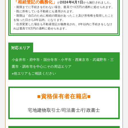
「相続登記の義務化」
2024年4月1日
が
から施行されました。
・期限までに手続きを行わない場合、最高で10万円の過料に処せられます。
・既に所有している不動産にも適用されます。
・期限は「自己のために相続の開始があったこと及び所有権を取得したこと
を知った日から3年以内」になります。
・住所変更した場合も不動産登記が義務化され、2年以内に手続きをしなけ
れば最高で5万円の過料に処せられます。
対応エリア
小金井市・府中市・国分寺市・小平市・西東京市・武蔵野市・三
鷹市・調布市を中心にその周辺エリア
※他エリアもご相談ください
■資格保有者在籍店■
宅地建物取引士/司法書士/行政書士