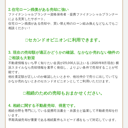
2.住宅ローン残債がある売却に強い
ファイナンシャルプランナー資格保有者・提携ファイナンシャルプランナー
による充実したサポート。
住宅ローン残債がある売却や、買い替え時のローン組み換えなどなんでもご
相談ください！
□セカンドオピニオンに利用できます。
3. 現在の売却額が適正かどうかの確認、なかなか売れない物件の
ご相談も大歓迎
不動産情報をいち早く知りたい会員が25,000人以上いる (2020年8月現在) 横
浜スタイルなら売却情報を素早く発信し、よりよい条件で売却することが可
能です。
他社査定額が正しいのか確認したいときや、他社仲介で売りに出していてな
かなか売れないときのセカンドオピニオンとしてご利用いただけます。
□相続のための売却もおまかせください。
4. 相続に関する不動産売却、得意です。
相続分野を専門にしている提携司法書士・弁護士と協業して不動産売却を行
います。
早期高値売却が重要である相続案件もスピード感をもって対応しています。