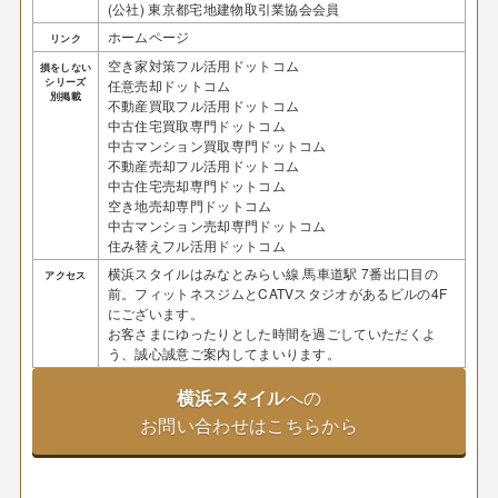
(公社) 東京都宅地建物取引業協会会員
ホームページ
リンク
空き家対策フル活用ドットコム
損をしない
シリーズ
任意売却ドットコム
別掲載
不動産買取フル活用ドットコム
中古住宅買取専門ドットコム
中古マンション買取専門ドットコム
不動産売却フル活用ドットコム
中古住宅売却専門ドットコム
空き地売却専門ドットコム
中古マンション売却専門ドットコム
住み替えフル活用ドットコム
横浜スタイルはみなとみらい線 馬車道駅 7番出口目の
アクセス
前。フィットネスジムとCATVスタジオがあるビルの4F
にございます。
お客さまにゆったりとした時間を過ごしていただくよ
う、誠心誠意ご案内してまいります。
横浜スタイル
への
お問い合わせはこちらから