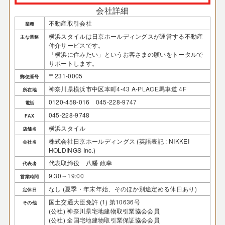
会社詳細
不動産取引会社
業種
横浜スタイルは日京ホールディングスが運営する不動産
主な業務
仲介サービスです。
「横浜に住みたい」というお客さまの願いをトータルで
サポートします。
〒231-0005
郵便番号
神奈川県横浜市中区本町4-43 A-PLACE馬車道 4F
所在地
0120-458-016 045-228-9747
電話
045-228-9748
FAX
横浜スタイル
店舗名
株式会社日京ホールディングス (英語表記 : NIKKEI
会社名
HOLDINGS Inc.)
代表取締役 八幡 政幸
代表者
9:30～19:00
営業時間
なし (夏季・年末年始、そのほか別途定める休日あり)
定休日
国土交通大臣免許 (1) 第10636号
その他
(公社) 神奈川県宅地建物取引業協会会員
(公社) 全国宅地建物取引業保証協会会員