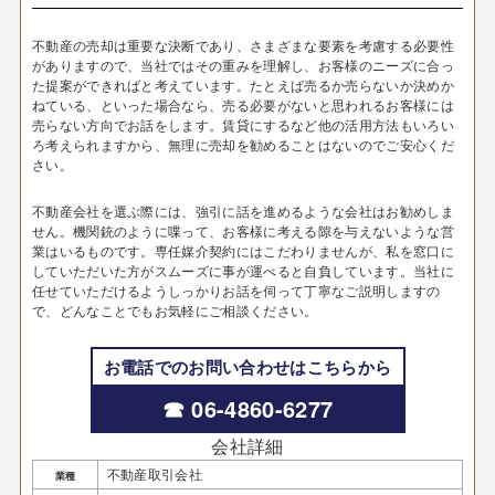
不動産の売却は重要な決断であり、さまざまな要素を考慮する必要性
がありますので、当社ではその重みを理解し、お客様のニーズに合っ
た提案ができればと考えています。たとえば売るか売らないか決めか
ねている、といった場合なら、売る必要がないと思われるお客様には
売らない方向でお話をします。賃貸にするなど他の活用方法もいろい
ろ考えられますから、無理に売却を勧めることはないのでご安心くだ
さい。
不動産会社を選ぶ際には、強引に話を進めるような会社はお勧めしま
せん。機関銃のように喋って、お客様に考える隙を与えないような営
業はいるものです。専任媒介契約にはこだわりませんが、私を窓口に
していただいた方がスムーズに事が運べると自負しています。当社に
任せていただけるようしっかりお話を伺って丁寧なご説明しますの
で、どんなことでもお気軽にご相談ください。
お電話でのお問い合わせはこちらから
☎ 06-4860-6277
会社詳細
不動産取引会社
業種