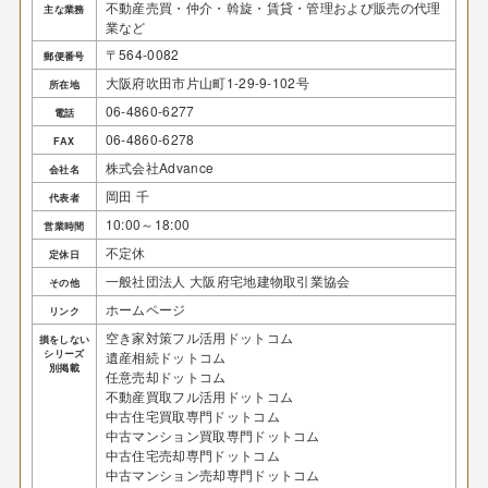
不動産売買・仲介・斡旋・賃貸・管理および販売の代理
主な業務
業など
〒564-0082
郵便番号
大阪府吹田市片山町1-29-9-102号
所在地
06-4860-6277
電話
06-4860-6278
FAX
株式会社Advance
会社名
岡田 千
代表者
10:00～18:00
営業時間
不定休
定休日
一般社団法人 大阪府宅地建物取引業協会
その他
ホームページ
リンク
空き家対策フル活用ドットコム
損をしない
シリーズ
遺産相続ドットコム
別掲載
任意売却ドットコム
不動産買取フル活用ドットコム
中古住宅買取専門ドットコム
中古マンション買取専門ドットコム
中古住宅売却専門ドットコム
中古マンション売却専門ドットコム