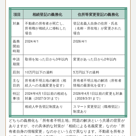
項目
相続登記の義務化
住所等変更登記の義務化
対象
不動産の所有者が死亡し、
登記名義人自身の住所・氏名
所有権が相続人に移転した
（名称・所在地）が変更された
場合
場合
義務
2024/4/1
2026/4/1
開始
時期
申請
取得を知った日から3年以内
変更があった日から2年以内
期限
罰則
10万円以下の過料
5万円以下の過料
主な
所有者不明土地の解消（相
所有者不明土地の解消（所有者
目的
続人への名義変更を促す）
情報の最新化を促す）
特記
2024年4月1日以前の相続も
2026年4月1日以前の変更も対象
事項
対象（2027/3/31まで）
（2028/3/31まで）
相続人申告登記制度あり
スマート変更登記（職権登記）
制度あり
どちらの義務化も「所有者不明土地」問題の解決という共通の背景が
ありますが、その具体的な対策が「相続による名義変更」なのか「所
有者自身の情報変更」なのかという点で異なります。不動産を所有さ