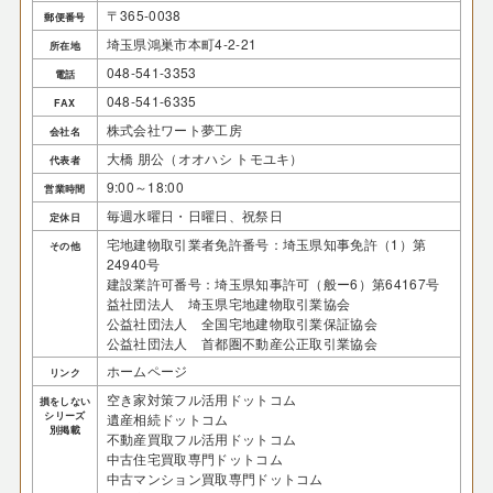
〒365-0038
郵便番号
埼玉県鴻巣市本町4-2-21
所在地
048-541-3353
電話
048-541-6335
FAX
株式会社ワート夢工房
会社名
大橋 朋公（オオハシ トモユキ）
代表者
9:00～18:00
営業時間
毎週水曜日・日曜日、祝祭日
定休日
宅地建物取引業者免許番号：埼玉県知事免許（1）第
その他
24940号
建設業許可番号：埼玉県知事許可（般ー6）第64167号
益社団法人 埼玉県宅地建物取引業協会
公益社団法人 全国宅地建物取引業保証協会
公益社団法人 首都圏不動産公正取引業協会
ホームページ
リンク
空き家対策フル活用ドットコム
損をしない
シリーズ
遺産相続ドットコム
別掲載
不動産買取フル活用ドットコム
中古住宅買取専門ドットコム
中古マンション買取専門ドットコム