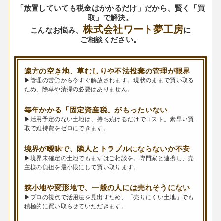
「放置していても税金はかかるだけ」だから、賢く「買
取」で解決。
株式会社ワート夢工房
こんなお悩み、
に
ご相談ください。
遠方の空き地、草むしりや不法投棄の管理が限界
▶管理の苦労から今すぐ解放されます。現状のままで買い取る
ため、除草や清掃の必要はありません。
毎年かかる「固定資産税」がもったいない
▶活用予定のない土地は、持ち続けるだけでコスト。素早い買
取で維持費をゼロにできます。
境界が曖昧で、隣人とトラブルにならないか不安
▶境界未確定の土地でもまずはご相談を。専門家と連携し、売
主様の負担を最小限にして買い取ります。
狭小地や変形地で、一般の人には売れそうにない
▶プロの視点で活用法を見出すため、「売りにくい土地」でも
積極的に買い取らせていただきます。