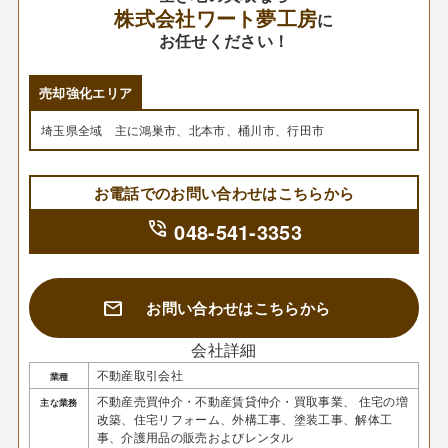
株式会社ワート夢工房
に
お任せください！
売却強化エリア
埼玉県全域 主に鴻巣市、北本市、桶川市、行田市
お電話でのお問い合わせはこちらから
phone_in_talk
048-541-3353
mail
お問い合わせはこちらから
会社詳細
不動産取引会社
業種
不動産売買仲介・不動産賃貸仲介・買取事業、 住宅の増
主な業務
改築、住宅リフォーム、外構工事、塗装工事、解体工
事、介護用品の販売およびレンタル