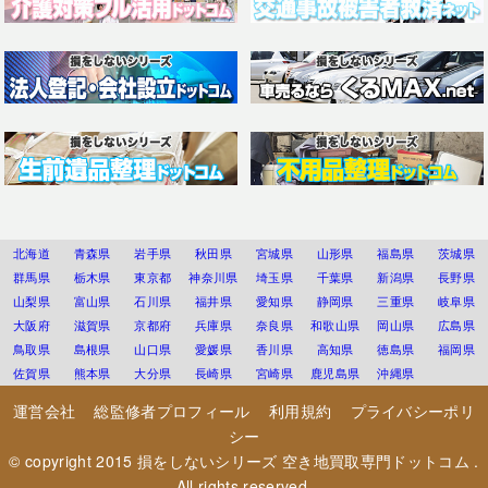
北海道
青森県
岩手県
秋田県
宮城県
山形県
福島県
茨城県
群馬県
栃木県
東京都
神奈川県
埼玉県
千葉県
新潟県
長野県
山梨県
富山県
石川県
福井県
愛知県
静岡県
三重県
岐阜県
大阪府
滋賀県
京都府
兵庫県
奈良県
和歌山県
岡山県
広島県
鳥取県
島根県
山口県
愛媛県
香川県
高知県
徳島県
福岡県
佐賀県
熊本県
大分県
長崎県
宮崎県
鹿児島県
沖縄県
運営会社
総監修者プロフィール
利用規約
プライバシーポリ
シー
© copyright 2015
損をしないシリーズ 空き地買取専門ドットコム
.
All rights reserved.