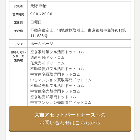
天野 幸治
代表者
9:00～20:00
営業時間
日曜日
定休日
不動産鑑定士、宅地建物取引士、東京都知事免許(01)第
その他
111836号
ホームページ
リンク
空き家対策フル活用ドットコム
損をしない
シリーズ
遺産相続ドットコム
別掲載
任意売却ドットコム
不動産買取フル活用ドットコム
中古住宅買取専門ドットコム
中古マンション買取専門ドットコム
不動産売却フル活用ドットコム
中古住宅売却専門ドットコム
空き地売却専門ドットコム
中古マンション売却専門ドットコム
大吉アセットパートナーズ
への
お問い合わせはこちらから