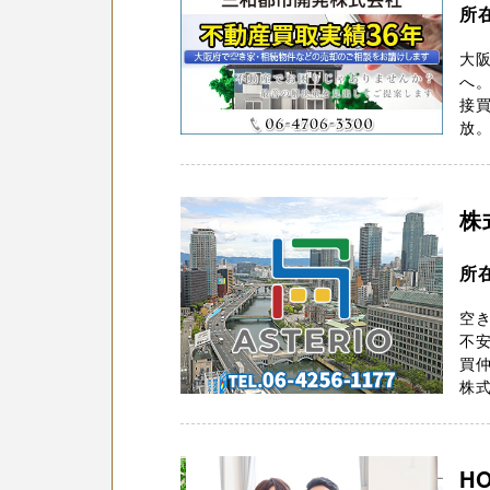
所
大
へ
接
放。
株
所在
空
不
買仲
株式
H