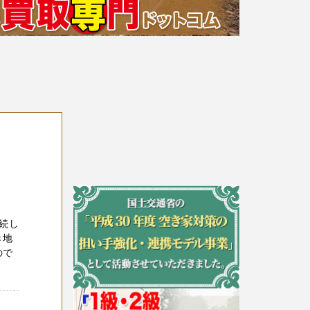
続し
き地
ので