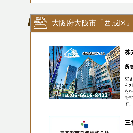
大阪府大阪市『西成区
株
所
空き
を知
を
を
す。 
三