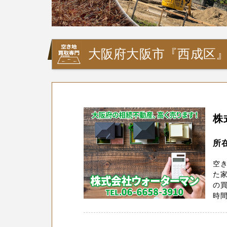
大阪府大阪市『西成区
株
所
空
た家
の買
時間