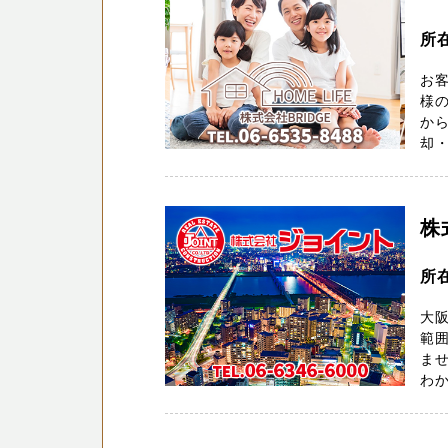
所
お
様
から
却・
株
所
大阪
範囲
ま
わか