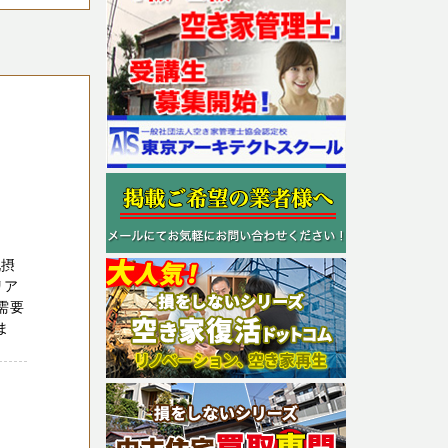
北摂
リア
需要
ま