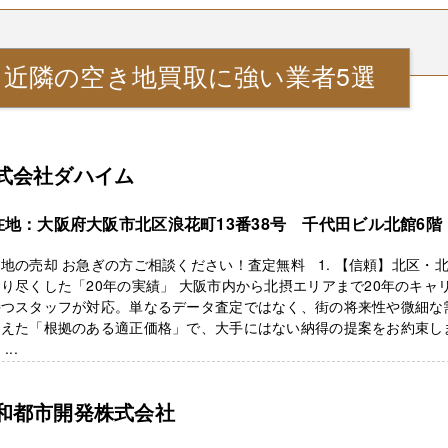
』近隣の空き地買取に強い業者5選
式会社ダハイム
在地：大阪府大阪市北区浪花町13番38号 千代田ビル北館6階
地の売却 お急ぎの方ご相談ください！査定無料 1. 【信頼】北区・
り尽くした「20年の実績」 大阪市内から北摂エリアまで20年のキャ
持つスタッフが対応。単なるデータ査定ではなく、街の将来性や微細な
捉えた「根拠のある適正価格」で、大手にはない納得の提案をお約束し
...
和都市開発株式会社