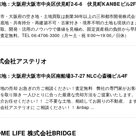
在地：大阪府大阪市中央区伏見町2-6-6 伏見町KANBEビル2
阪市・大阪府の空き地・土地買取は創業36年以上の三和都市開発株式会
。底地・共有持分・再建築不可・古家付き・境界不明の土地も現状のま
買取。開発・活用のノウハウで価値を見極め。固定資産税の負担から早
査定無料。TEL 06-4706-3300（月〜土・祝 9:00〜19:00／日休）
式会社アステリオ
地：大阪府大阪市中央区南船場3-7-27 NLC心斎橋ビル4F
き地の売却 お急ぎの方ご相談ください！査定無料 弊社の専門家がお客
安を取り除き 一人ひとりに合った最適な売却方法をご提案いたします。
介お任せください！！ ご不要な土地、相続してお困りの不動産、 ま
会社アステリオに ご相談ください！！ &nbsp ...
OME LIFE 株式会社BRIDGE