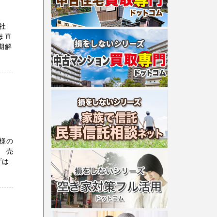
F
社
ま直
期解
様の
 売
ずは