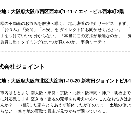
在地：大阪府大阪市西区西本町1-11-7 エイトビル西本町2階
客様の不動産のお悩みを解決へ導く、 地元密着の仲介サービス まず、
の「お悩み」「疑問」「不安」を ダイレクトにお聞かせください。 「
手をつけていいか分からない」 「本当にこの方法が最適なのか」 「
賃貸に出すタイミングはいつが良いのか」 事前ミーティ ...
式会社ジョイント
在地：大阪府大阪市北区大淀南1-10-20 新梅田ジョイントビル1
市内はもとより 南大阪・奈良・京阪・北摂・阪神間・神戸・明石まで
に対応致します 空き地・更地の売却をお考えの方へ こんなお悩みは
せんか？ ・相続した家をとりあえず解体したがそのまま ・土地の使い
らない ・空き地の買取で買主が見つからず困っている ...