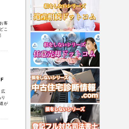
お客
どこ
売
F
 広
あり
道が